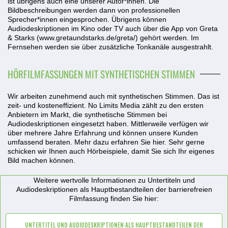
ist übrigens auch eine unserer Autor*innen. Die
Bildbeschreibungen werden dann von professionellen
Sprecher*innen eingesprochen. Übrigens können
Audiodeskriptionen im Kino oder TV auch über die App von Greta
& Starks (
www.gretaundstarks.de/greta/
) gehört werden. Im
Fernsehen werden sie über zusätzliche Tonkanäle ausgestrahlt.
HÖRFILMFASSUNGEN MIT SYNTHETISCHEN STIMMEN
Wir arbeiten zunehmend auch mit synthetischen Stimmen. Das ist
zeit- und kosteneffizient. No Limits Media zählt zu den ersten
Anbietern im Markt, die synthetische Stimmen bei
Audiodeskriptionen eingesetzt haben. Mittlerweile verfügen wir
über mehrere Jahre Erfahrung und können unsere Kunden
umfassend beraten. Mehr dazu erfahren Sie hier. Sehr gerne
schicken wir Ihnen auch Hörbeispiele, damit Sie sich Ihr eigenes
Bild machen können.
Weitere wertvolle Informationen zu Untertiteln und
Audiodeskriptionen als Hauptbestandteilen der barrierefreien
Filmfassung finden Sie hier:
UNTERTITEL UND AUDIODESKRIPTIONEN ALS HAUPTBESTANDTEILEN DER