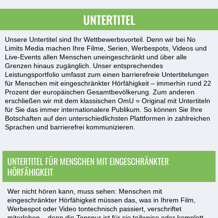
UNTERTITEL
Unsere Untertitel sind Ihr Wettbewerbsvorteil. Denn wir bei No
Limits Media machen Ihre Filme, Serien, Werbespots, Videos und
Live-Events allen Menschen uneingeschränkt und über alle
Grenzen hinaus zugänglich. Unser entsprechendes
Leistungsportfolio umfasst zum einen barrierefreie Untertitelungen
für Menschen mit eingeschränkter Hörfähigkeit – immerhin rund 22
Prozent der europäischen Gesamtbevölkerung. Zum anderen
erschließen wir mit dem klassischen OmU = Original mit Untertiteln
für Sie das immer internationalere Publikum. So können Sie Ihre
Botschaften auf den unterschiedlichsten Plattformen in zahlreichen
Sprachen und barrierefrei kommunizieren.
UNTERTITEL FÜR MENSCHEN MIT EINGESCHRÄNKTER
HÖRFÄHIGKEIT
Wer nicht hören kann, muss sehen: Menschen mit
eingeschränkter Hörfähigkeit müssen das, was in Ihrem Film,
Werbespot oder Video tontechnisch passiert, verschriftet
miterleben – denn die Tonspur ist für sie teilweise oder komplett