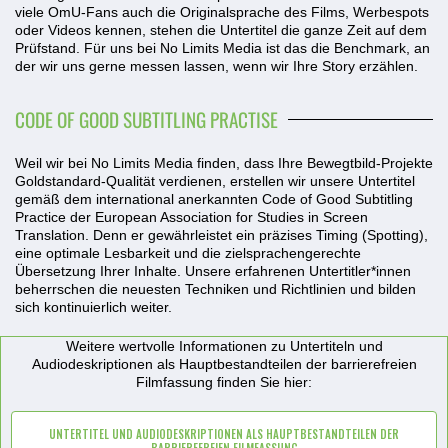
viele OmU-Fans auch die Originalsprache des Films, Werbespots
oder Videos kennen, stehen die Untertitel die ganze Zeit auf dem
Prüfstand. Für uns bei No Limits Media ist das die Benchmark, an
der wir uns gerne messen lassen, wenn wir Ihre Story erzählen.
CODE OF GOOD SUBTITLING PRACTISE
Weil wir bei No Limits Media finden, dass Ihre Bewegtbild-Projekte
Goldstandard-Qualität verdienen, erstellen wir unsere Untertitel
gemäß dem international anerkannten
Code of Good Subtitling
Practice der European Association for Studies in Screen
Translation
. Denn er gewährleistet ein präzises Timing (Spotting),
eine optimale Lesbarkeit und die zielsprachengerechte
Übersetzung Ihrer Inhalte. Unsere erfahrenen Untertitler*innen
beherrschen die neuesten Techniken und Richtlinien und bilden
sich kontinuierlich weiter.
Weitere wertvolle Informationen zu Untertiteln und
Audiodeskriptionen als Hauptbestandteilen der barrierefreien
Filmfassung finden Sie hier:
UNTERTITEL UND AUDIODESKRIPTIONEN ALS HAUPTBESTANDTEILEN DER