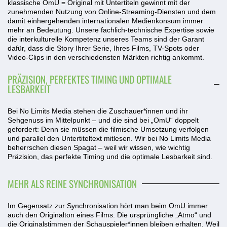
klassische OmU = Original mit Untertiteln gewinnt mit der
zunehmenden Nutzung von Online-Streaming-Diensten und dem
damit einhergehenden internationalen Medienkonsum immer
mehr an Bedeutung. Unsere fachlich-technische Expertise sowie
die interkulturelle Kompetenz unseres Teams sind der Garant
dafür, dass die Story Ihrer Serie, Ihres Films, TV-Spots oder
Video-Clips in den verschiedensten Märkten richtig ankommt.
PRÄZISION, PERFEKTES TIMING UND OPTIMALE
LESBARKEIT
Bei No Limits Media stehen die Zuschauer*innen und ihr
Sehgenuss im Mittelpunkt – und die sind bei „OmU“ doppelt
gefordert: Denn sie müssen die filmische Umsetzung verfolgen
und parallel den Untertiteltext mitlesen. Wir bei No Limits Media
beherrschen diesen Spagat – weil wir wissen, wie wichtig
Präzision, das perfekte Timing und die optimale Lesbarkeit sind.
MEHR ALS REINE SYNCHRONISATION
Im Gegensatz zur Synchronisation hört man beim OmU immer
auch den Originalton eines Films. Die ursprüngliche „Atmo“ und
die Originalstimmen der Schauspieler*innen bleiben erhalten. Weil