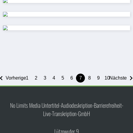
Vorherige
1
2
3
4
5
6
7
8
9
10
Nächste
No Limits Media Untertitel-Audiodeskription-Barrierefreiheit-
Live-Transkription-GmbH
Lützowufer 9